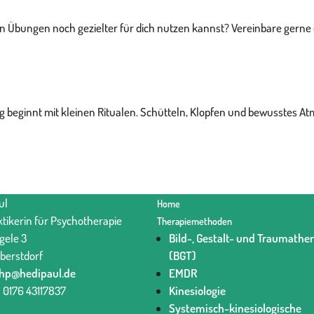
en Übungen noch gezielter für dich nutzen kannst? Vereinbare gerne e
beginnt mit kleinen Ritualen. Schütteln, Klopfen und bewusstes Atm
ul
Home
ktikerin für Psychotherapie
Therapiemethoden
gele 3
Bild-, Gestalt- und Traumathe
berstdorf
(BGT)
hp@hedipaul.de
EMDR
 0176 43117837‬
Kinesiologie
Systemisch-kinesiologische