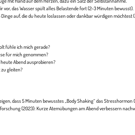
üge mit Hand auf dem Herzen, dazu ein Satz der Selbstannahme.
r vor, das Wasser spült alles Belastende fort (2–3 Minuten bewusst).
 Dinge auf, die du heute loslassen oder dankbar würdigen möchtest (
olt fühle ich mich gerade?
ause für mich genommen?
 heute Abend ausprobieren?
t zu gleiten?
zeigen, dass 5 Minuten bewusstes „Body Shaking“ das Stresshormon 
ssforschung (2023): Kurze Atemübungen am Abend verbessern nachwei