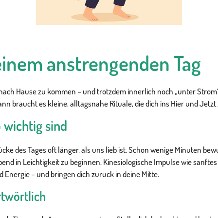
einem anstrengenden Tag
nach Hause zu kommen – und trotzdem innerlich noch „unter Strom“ z
ann braucht es kleine, alltagsnahe Rituale, die dich ins Hier und Jetz
 wichtig sind
cke des Tages oft länger, als uns lieb ist. Schon wenige Minuten be
nd in Leichtigkeit zu beginnen. Kinesiologische Impulse wie sanftes
 Energie – und bringen dich zurück in deine Mitte.
rtwörtlich