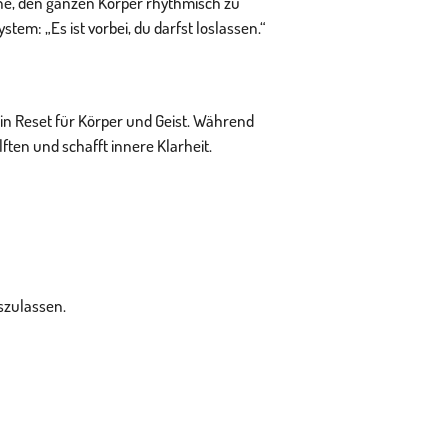
inne, den ganzen Körper rhythmisch zu
em: „Es ist vorbei, du darfst loslassen.“
ein Reset für Körper und Geist. Während
ften und schafft innere Klarheit.
oszulassen.