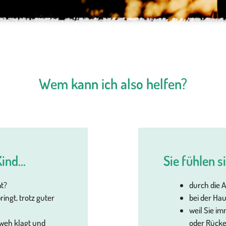
Wem kann ich also helfen?
ind...
Sie fühlen si
t?
durch die 
ringt, trotz guter
bei der Ha
weil Sie i
fweh klagt und
oder Rück