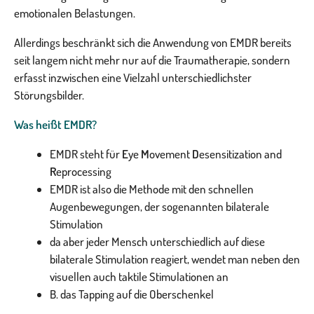
emotionalen Belastungen.
Allerdings beschränkt sich die Anwendung von EMDR bereits
seit langem nicht mehr nur auf die Traumatherapie, sondern
erfasst inzwischen eine Vielzahl unterschiedlichster
Störungsbilder.
Was heißt EMDR?
EMDR steht für
E
ye
M
ovement
D
esensitization and
R
eprocessing
EMDR ist also die Methode mit den schnellen
Augenbewegungen, der sogenannten bilaterale
Stimulation
da aber jeder Mensch unterschiedlich auf diese
bilaterale Stimulation reagiert, wendet man neben den
visuellen auch taktile Stimulationen an
B. das Tapping auf die Oberschenkel