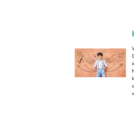
W
G
i
k
s