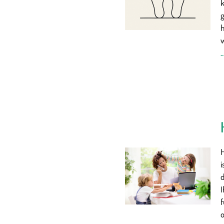
k
w
H
i
d
I
f