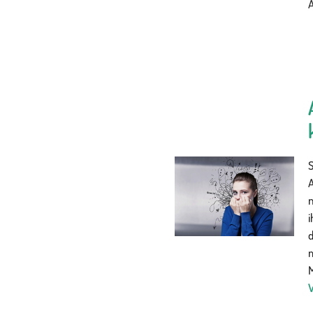
A
A
n
d