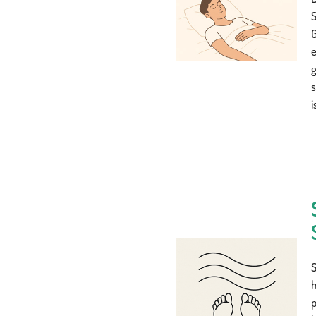
S
G
e
g
i
S
h