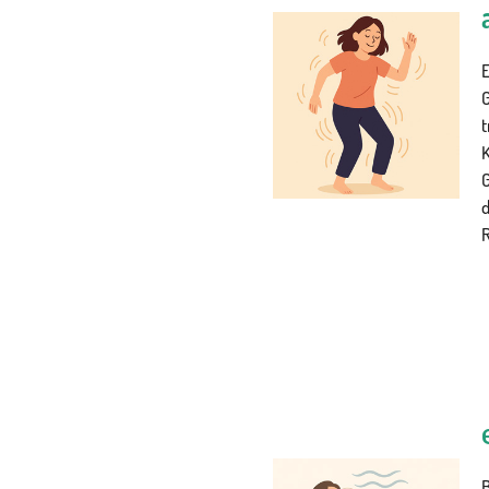
K
G
d
R