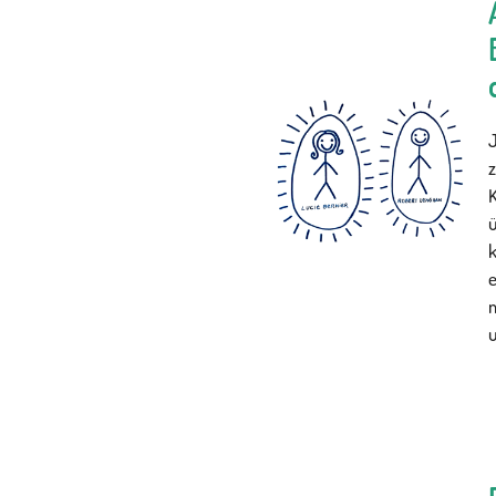
J
K
ü
e