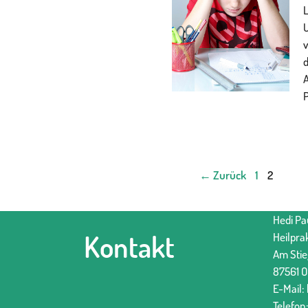
Seite
Seite
←
Zurück
1
2
Hedi Pa
Kontakt
Heilpra
Am Stie
87561 O
E-Mail:
Telefon: