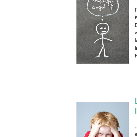
P
K
D
w
k
F
e