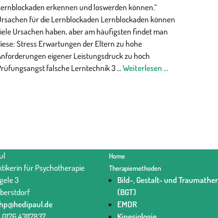
Lernblockaden erkennen und loswerden können.“
Ursachen für die Lernblockaden Lernblockaden können
viele Ursachen haben, aber am häufigsten findet man
diese: Stress Erwartungen der Eltern zu hohe
Anforderungen eigener Leistungsdruck zu hoch
Prüfungsangst falsche Lerntechnik 3 …
Weiterlesen …
ul
Home
ktikerin für Psychotherapie
Therapiemethoden
gele 3
Bild-, Gestalt- und Traumathe
berstdorf
(BGT)
hp@hedipaul.de
EMDR
 0176 43117837‬
Kinesiologie